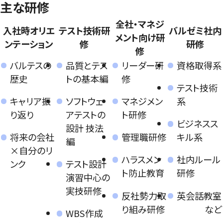
主な研修
全社・マネジ
入社時オリエ
テスト技術研
バルゼミ社内
メント向け研
ンテーション
修
研修
修
バルテスの
品質とテス
リーダー研
資格取得系
歴史
トの基本編
修
テスト技術
キャリア振
ソフトウェ
マネジメン
系
り返り
アテストの
ト研修
ビジネスス
設計 技法
将来の会社
管理職研修
キル系
編
×自分のリ
ハラスメン
社内ルール
ンク
テスト設計
ト防止教育
研修
演習中心の
実技研修
反社勢力取
英会話教室
り組み研修
など
WBS作成