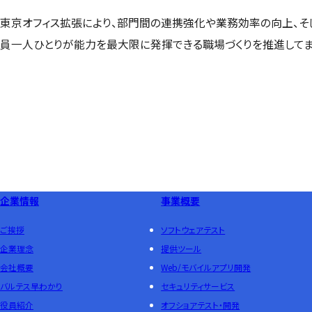
東京オフィス拡張により、部門間の連携強化や業務効率の向上、そ
員一人ひとりが能力を最大限に発揮できる職場づくりを推進してま
企業情報
事業概要
ご挨拶
ソフトウェアテスト
企業理念
提供ツール
会社概要
Web/モバイルアプリ開発
バルテス早わかり
セキュリティサービス
役員紹介
オフショアテスト・開発