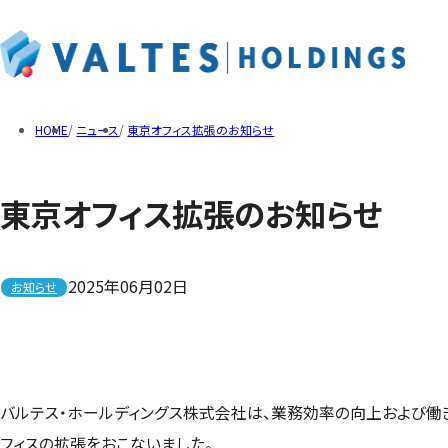
企業情報トップ
事業概要トップ
IR情報トップ
サステナビリティトップ
HOME
ニュース
東京オフィス拡張のお知らせ
東京オフィス拡張のお知らせ
ご挨拶
ソフトウェアテスト
経営方針
人材への取り組み
企業理念
Web/モバイルアプリ
IRライブラリ
社会への取り組み
役員紹介
サステナビリティデータ
沿革
提供ツール
トップメッセージ
メタバースプラットフォー
決算短信
ディスクロージャーポリシー
T-DASH
決算説明資料
2025年06月02日
お知らせ
QualityTracker
有価証券報告書・四半期
IRニュース
適時開示
株主総会
その他IR資料
バルテス・ホールディングス株式会社は、業務効率の向上および働
フィスの拡張をおこないました。