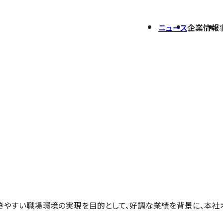
ニュース
企業情報
開発
会社概要
セキュリティサービス
業績ハイライト
環境への取り組み
グループ会社一覧
ム
PrimeWAF
株式について
報告書
株式情報
IRカレンダー
電子公告
アナリストカバレッジ
きやすい職場環境の実現を目的として、好調な業績を背景に、本社