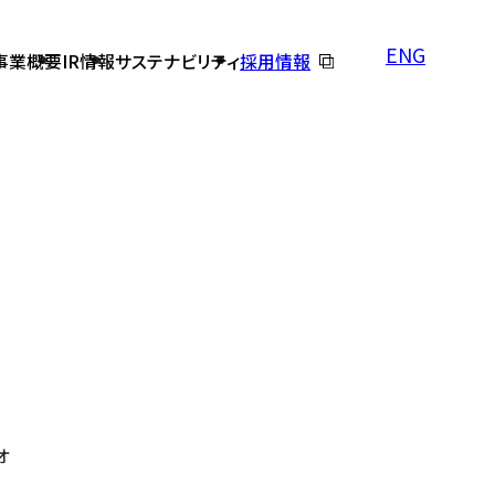
ENG
事業概要
IR情報
サステナビリティ
採用情報
バルテス早わかり
オフショアテスト・開発
個人投資家の皆さまへ
コーポレートガバナンス
DX推進の取り組み
株価情報
免責事項
よくあるご質問
オ