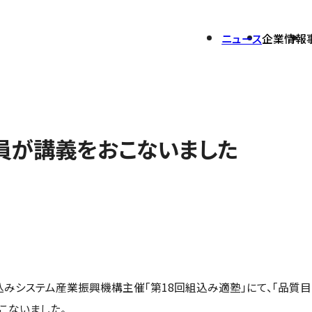
ニュース
企業情報
社員が講義をおこないました
開発
会社概要
セキュリティサービス
業績ハイライト
環境への取り組み
グループ会社一覧
ム
PrimeWAF
株式について
報告書
株式情報
IRカレンダー
電子公告
アナリストカバレッジ
組込みシステム産業振興機構主催「第18回組込み適塾」にて、「品質目
こないました。