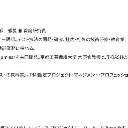
部 部長 兼 首席研究員
ミナー講師。テスト技法の開発・研究、社内・社外の技術研修・教育業
検証業務に携わる。
ias』を共同開発。京都工芸繊維大学 水野修教授と、T-DASHの
ストの教科書』。 PMI認定プロジェクト・マネジメント・プロフェッシ
ラマ、システムエンジニア、プロジェクトリーダーとして携わった後、