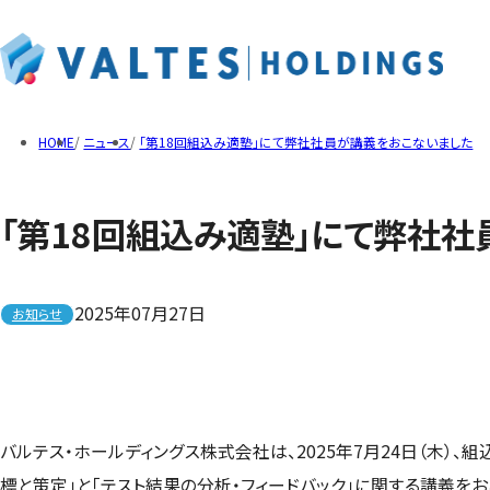
企業情報トップ
事業概要トップ
IR情報トップ
サステナビリティトップ
HOME
ニュース
「第18回組込み適塾」にて弊社社員が講義をおこないました
「第18回組込み適塾」にて弊社
ご挨拶
ソフトウェアテスト
経営方針
人材への取り組み
企業理念
Web/モバイルアプリ
IRライブラリ
社会への取り組み
役員紹介
サステナビリティデータ
沿革
提供ツール
トップメッセージ
メタバースプラットフォー
決算短信
ディスクロージャーポリシー
T-DASH
決算説明資料
2025年07月27日
お知らせ
QualityTracker
有価証券報告書・四半期
IRニュース
適時開示
株主総会
その他IR資料
バルテス・ホールディングス株式会社は、2025年7月24日（木）、
標と策定」と「テスト結果の分析・フィードバック」に関する講義をお