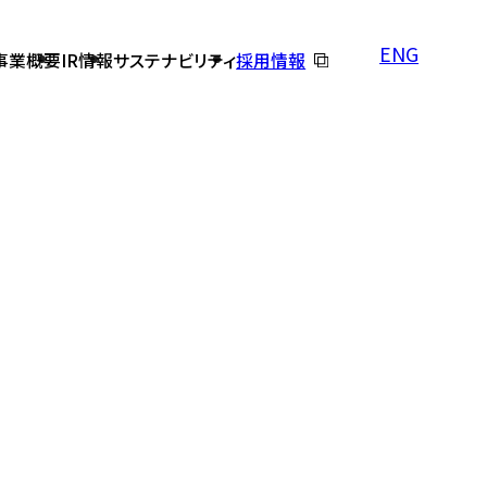
ENG
事業概要
IR情報
サステナビリティ
採用情報
バルテス早わかり
オフショアテスト・開発
個人投資家の皆さまへ
コーポレートガバナンス
DX推進の取り組み
株価情報
免責事項
よくあるご質問