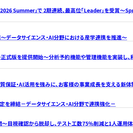
rd 2026 Summer」で 2期連続、最高位「Leader」を受賞
～データサイエンス・AI分野における産学連携を推進～
ect」の正式版を提供開始～分析予約機能や管理機能を実装し
品質保証・AI活用を強みに、お客様の事業成長を支える新
定を締結－データサイエンス・AI分野で連携強化－
公開～目視確認から脱却し、テスト工数75％削減と1人運用