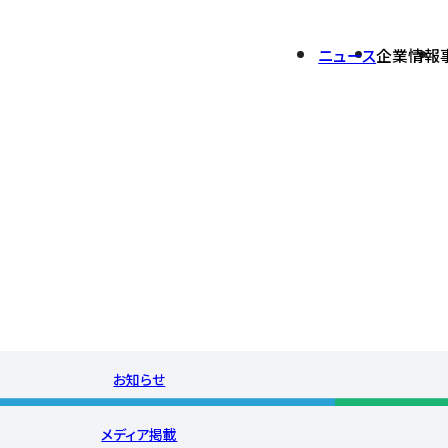
ニュース
企業情報
開発
会社概要
セキュリティサービス
業績ハイライト
環境への取り組み
グループ会社一覧
ム
PrimeWAF
株式について
報告書
株式情報
IRカレンダー
電子公告
お知らせ
アナリストカバレッジ
メディア掲載