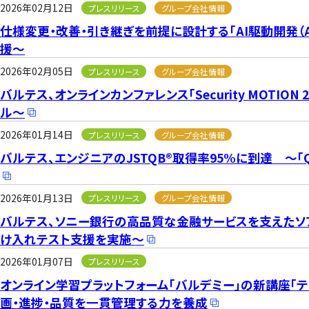
2026年02月12日
プレスリリース
グループ会社情報
仕様変更・改善・引き継ぎを前提に設計する「AI駆動開発（A
援～
2026年02月05日
プレスリリース
グループ会社情報
バルテス、オンラインカンファレンス「Security MOTIO
ル～
2026年01月14日
プレスリリース
グループ会社情報
バルテス、エンジニアのJSTQB®取得率95%に到達 ～
2026年01月13日
プレスリリース
グループ会社情報
バルテス、ソニー銀行の高品質な金融サービスを支えたソ
け入れテスト支援を実施～
2026年01月07日
プレスリリース
オンライン学習プラットフォーム「バルデミー」の新講座「
画・進捗・品質を一貫管理する力を養成