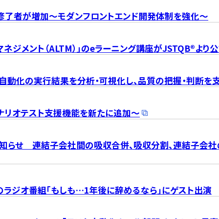
ース修了者が増加～モダンフロントエンド開発体制を強化～
テストマネジメント（ALTM）」のeラーニング講座がJSTQB®よ
テスト自動化の実行結果を分析・可視化し、品質の把握・判断を
～シナリオテスト支援機能を新たに追加～
お知らせ 連結子会社間の吸収合併、吸収分割、連結子会
のラジオ番組「もしも…1年後に辞めるなら」にゲスト出演