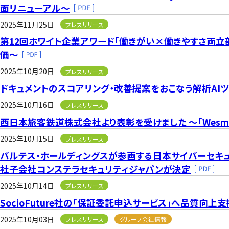
面リニューアル～
2025年11月25日
プレスリリース
第12回ホワイト企業アワード「働きがい×働きやすさ両立
価～
2025年10月20日
プレスリリース
ドキュメントのスコアリング・改善提案をおこなう解析AIツール
2025年10月16日
プレスリリース
西日本旅客鉄道株式会社より表彰を受けました ～「Wesmo!
2025年10月15日
プレスリリース
バルテス・ホールディングスが参画する日本サイバーセキ
社子会社コンステラセキュリティジャパンが決定
2025年10月14日
プレスリリース
SocioFuture社の「保証委託申込サービス」へ品質向上
2025年10月03日
プレスリリース
グループ会社情報