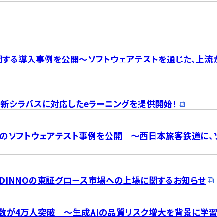
する導入事例を公開～ソフトウェアテストを通じた、上流
t（ALTM）の新シラバスに対応したeラーニングを提供開始！
!」のソフトウェアテスト事例を公開 ～西日本旅客鉄道に、
DINNOの東証グロース市場への上場に関するお知らせ
会員数が4万人突破 ～生成AIの品質リスク増大を背景に学