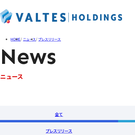
企業情報トップ
事業概要トップ
IR情報トップ
サステナビリティトップ
HOME
ニュース
プレスリリース
News
ご挨拶
ソフトウェアテスト
経営方針
人材への取り組み
企業理念
Web/モバイルアプリ
IRライブラリ
社会への取り組み
役員紹介
サステナビリティデータ
沿革
ニュース
提供ツール
トップメッセージ
メタバースプラットフォー
決算短信
ディスクロージャーポリシー
T-DASH
決算説明資料
QualityTracker
有価証券報告書・四半期
IRニュース
適時開示
株主総会
全て
その他IR資料
プレスリリース