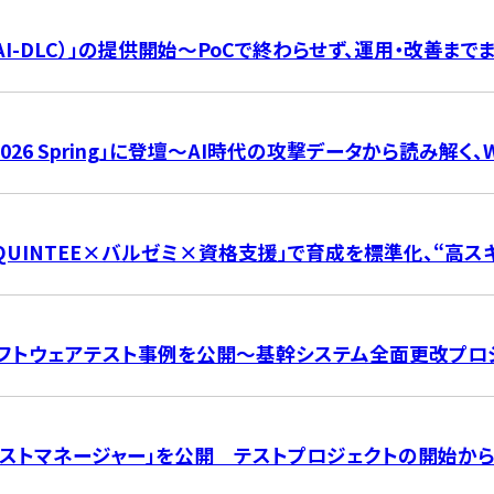
I-DLC）」の提供開始～PoCで終わらせず、運用・改善ま
N 2026 Spring」に登壇～AI時代の攻撃データから読み解
「QUINTEE×バルゼミ×資格支援」で育成を標準化、“高
フトウェアテスト事例を公開～基幹システム全面更改プロ
テストマネージャー」を公開 テストプロジェクトの開始か