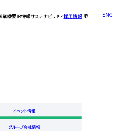
ENG
事業概要
IR情報
サステナビリティ
採用情報
バルテス早わかり
オフショアテスト・開発
個人投資家の皆さまへ
コーポレートガバナンス
DX推進の取り組み
株価情報
免責事項
イベント情報
よくあるご質問
グループ会社情報