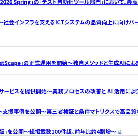
ard 2026 Spring」の「テスト自動化ツール部門」において、最
定～社会インフラを支えるICTシステムの品質向上に向けパ
stScape」の正式運用を開始～独自メソッドと生成AIに
」サービスを提供開始～業務プロセスの改善と AI 活用に
ト支援事例を公開～第三者検証と条件マトリクスで高品質
年版」を公開～総掲載数100件超、前年比約4割増～